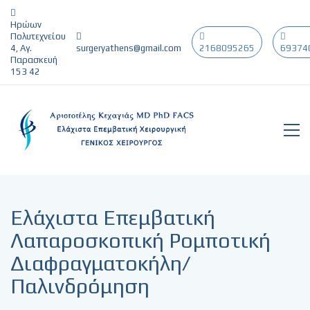
Ηρώων
Πολυτεχνείου
4, Αγ.
surgeryathens@gmail.com
2168095265
69374
Παρασκευή
153 42
Ελάχιστα Επεμβατική
Λαπαροσκοπική Ρομποτική
Διαφραγματοκήλη/
Παλινδρόμηση