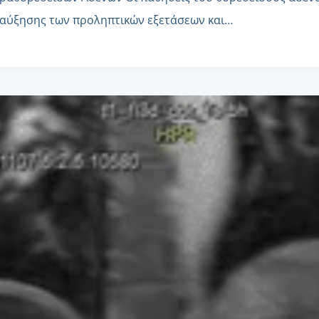
ς αύξησης των προληπτικών εξετάσεων και…