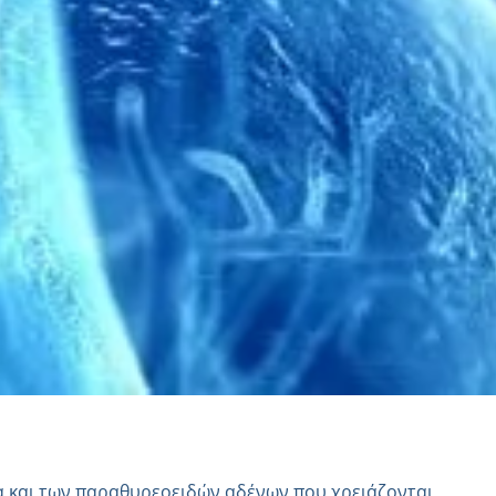
α και των παραθυρεοειδών αδένων που χρειάζονται