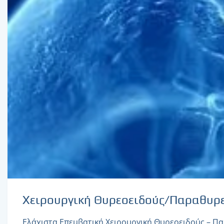
Χειρουργική Θυρεοειδούς/Παραθυρε
Ελάχιστα Επεμβατική Χειρουργική Θυρεοειδούς – Π