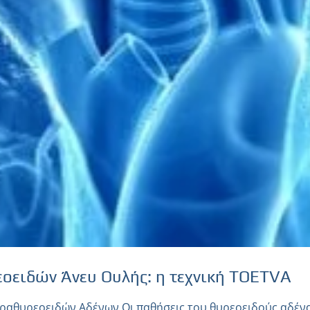
οειδών Άνευ Ουλής: η τεχνική TOETVA
αραθυρεοειδών Αδένων Οι παθήσεις του θυρεοειδούς αδέν